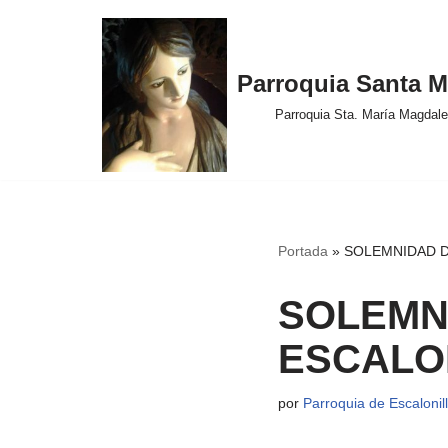
Saltar
Parroquia Santa M
al
contenido
Parroquia Sta. María Magdalen
Portada
»
SOLEMNIDAD D
SOLEMNI
ESCALON
por
Parroquia de Escalonil